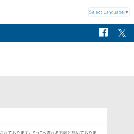
Select Language
▼
S
されております。S→Cへ流れる方向と勧めておりま