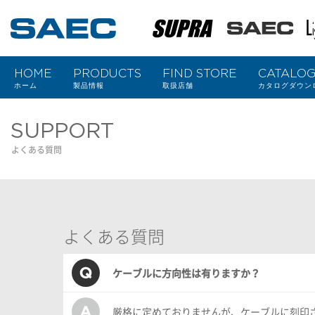
SAEC｜サエクコマース
SUPRA
SAEC
L
HOME
PRODUCTS
FIND STORE
CATALO
e
ホーム
製品情報
取扱店舗
カタログダウン
SUPPORT
よくある質問
よくある質問
ケーブルに方向性は有りますか？
厳格に定めておりませんが、ケーブルに刻印さ