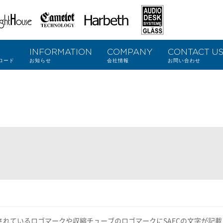
ightHous
CamelotT
Harbeth
GLASS-
G
INFORMATION
COMPANY
CONTACT U
echnology
AUDIO
ロード
お知らせ
会社情報
お問い合わせ
DESK S
YSTEM
E
れているロゴマークや収縮チューブのロゴマークにSAECの文字が記載