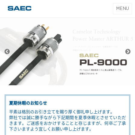
T
MENU
SAEC｜サエク
o
コマース
g
g
l
e
n
a
SAEC
v
i
g
a
t
夏期休暇のお知らせ
i
o
平素は格別のお引き立てを賜り厚く御礼申し上げます。
弊社では誠に勝手ながら下記期間を夏季休暇とさせていただ
n
きます。ご迷惑をおかけすることと存じますが、何卒ご了承
下さいますよう宜しくお願い申し上げます。